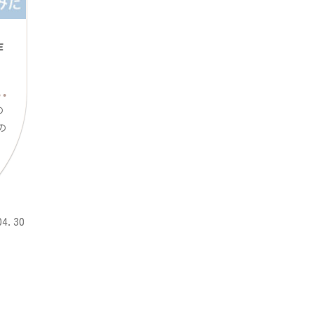
作
の
の
04.30