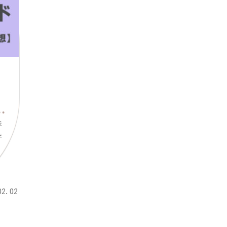
味
存
02.02