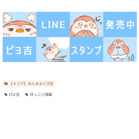
【４コマ】まんまるピヨ吉
ぴよ吉
ほっこり漫画