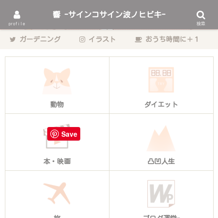
響 -サインコサイン波ノヒビキ-
動物をこよなく愛するゲーム・エンタメ業界のデザイナーhibikiの日々の記
profile
検索
録。
ガーデニング
イラスト
おうち時間に＋１
動物
ダイエット
Save
本・映画
凸凹人生