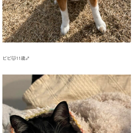
ビビ😽11歳♂