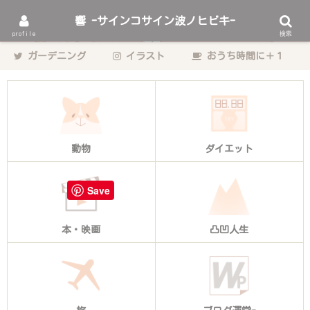
響 -サインコサイン波ノヒビキ-
動物をこよなく愛するゲーム・エンタメ業界のデザイナーhibikiの日々の記
profile
検索
録。
ガーデニング
イラスト
おうち時間に＋１
動物
ダイエット
Save
本・映画
凸凹人生