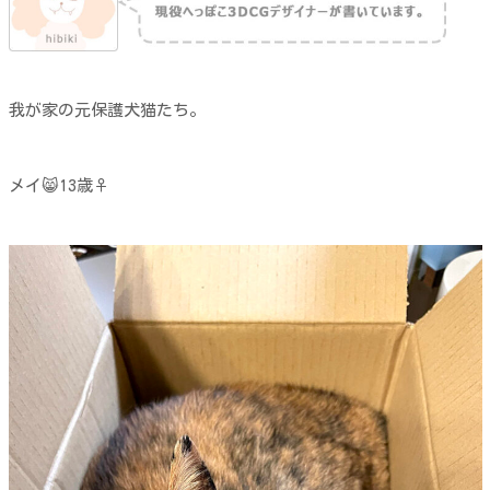
我が家の元保護犬猫たち。
メイ😸13歳♀