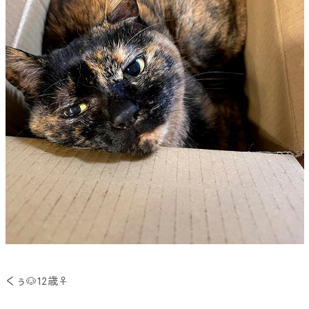
くぅ🐶12歳♀