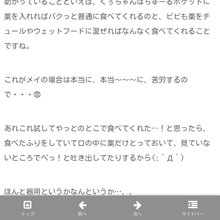
助かっていることといえば、くぅちゃんはちゅーるポケットに
薬を入れればパクっと普通に食べてくれるのと、ビビも薬をチ
ュールやウェットフードに混ぜればなんなく食べてくれること
ですね。
これがメイの場合は本当に、本当～～～に、苦労するの
で・・・😨
あれこれ試してやっとのとこで食べてくれた…！と思ったら、
食べたふりをしていて口の中に薬だけとっておいて、見ていな
いところでペっ！と吐き出してたりするから(;´Д｀)
ほんと器用というかなんというか…、、
トップ
前へ
次へ
サイドバー