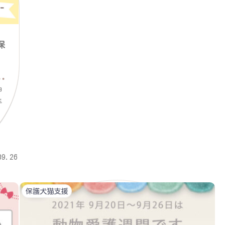
保
神
手
09.26
保護犬猫支援